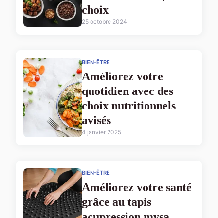
choix
25 octobre 2024
BIEN-ÊTRE
Améliorez votre
quotidien avec des
choix nutritionnels
avisés
4 janvier 2025
BIEN-ÊTRE
Améliorez votre santé
grâce au tapis
acupression mysa