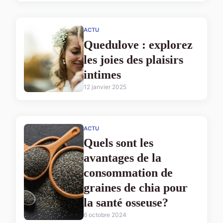
ACTU
Quedulove : explorez
les joies des plaisirs
intimes
12 janvier 2025
ACTU
Quels sont les
avantages de la
consommation de
graines de chia pour
la santé osseuse?
6 octobre 2024