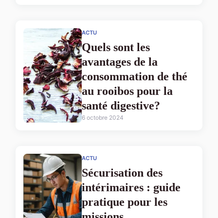
ACTU
Quels sont les
avantages de la
consommation de thé
au rooibos pour la
santé digestive?
6 octobre 2024
ACTU
Sécurisation des
intérimaires : guide
pratique pour les
missions