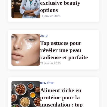
exclusive beauty
options
11 janvier 2025
ACTU
Top astuces pour
révéler une peau
radieuse et parfaite
21 janvier 2025
BIEN-ÊTRE
Aliment riche en
protéine pour la
musculation : top