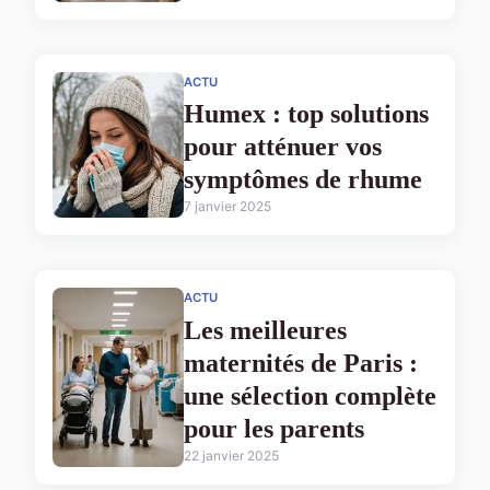
ACTU
Humex : top solutions
pour atténuer vos
symptômes de rhume
7 janvier 2025
ACTU
Les meilleures
maternités de Paris :
une sélection complète
pour les parents
22 janvier 2025