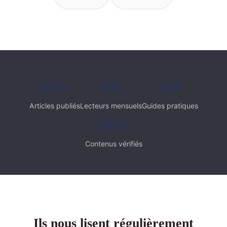
350+
45k
120
Articles publiés
Lecteurs mensuels
Guides pratiques
98%
Contenus vérifiés
Ils nous lisent régulièrement