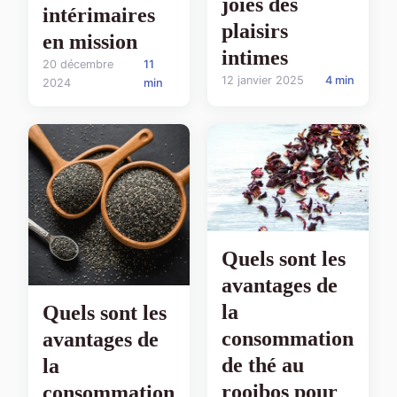
joies des
intérimaires
plaisirs
en mission
intimes
20 décembre
11
12 janvier 2025
4 min
2024
min
Quels sont les
avantages de
la
Quels sont les
consommation
avantages de
de thé au
la
rooibos pour
consommation