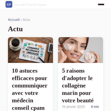
Accueil
› Actu
Actu
10 astuces
5 raisons
efficaces pour
d'adopter le
communiquer
collagène
avec votre
marin pour
médecin
votre beauté
conseil cpam
16 janvier 2025
6 min