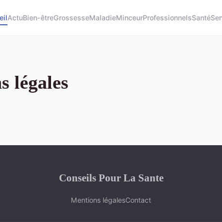
eil
Actu
Bien-être
Grossesse
Maladie
Minceur
Professionnels
Santé
Sen
s légales
Conseils Pour La Sante
Mentions légales
Contact